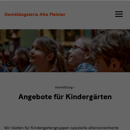
Angebote
für
Gemäldegalerie Alte Meister
KiTas
Aktive
Vermittlung
Seite:
Angebote
Angebote für Kindergärten
für
KiTas
Wir bieten für Kindergartengruppen spezielle altersorientierte