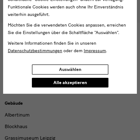
Ich stimme der
Datenschutzerklärung
zu.*
Funktionale Cookies werden auch ohne Ihr Einverständnis
Bitte wählen Sie mindestens einen Newsletter aus.
weiterhin ausgeführt.
Möchten Sie die verwendeten Cookies anpassen, erreichen
Ich möchte gern folgende
Newsletter
abonnieren*
Sie die Einstellungen über die Schaltfläche "Auswählen".
Newsletter
der Staatlichen Kunstsammlungen
Dresden
Weitere Informationen finden Sie in unseren
Newsletter
des Albertinum
Datenschutzbestimmungen
oder dem
Impressum
.
Newsletter Tourismus
Newsletter
Museum für Sächsische Volkskunst
Staatliche
Auswählen
Kunstsammlungen
Dresden
Alle akzeptieren
Gebäude,
Gebäude
Museen
Albertinum
und
Blockhaus
Institutionen
Grassimuseum Leipzig