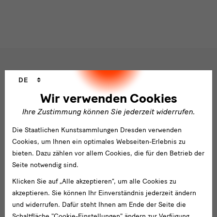
Social
Sprachwechsler
DE
Folgen Sie uns
Media
Wir verwenden Cookies
und
Facebook
X
Youtube
Instagram
SKD
Ihre Zustimmung können Sie jederzeit widerrufen.
Blog
Newsletter
Die Staatlichen Kunstsammlungen Dresden verwenden
Newsletter
Cookies, um Ihnen ein optimales Webseiten-Erlebnis zu
bieten. Dazu zählen vor allem Cookies, die für den Betrieb der
E-
Seite notwendig sind.
Mail-
Adresse
Anmelden
Klicken Sie auf „Alle akzeptieren“, um alle Cookies zu
eingeben*
akzeptieren. Sie können Ihr Einverständnis jederzeit ändern
Tel. +49 351 49 14 2000
und widerrufen. Dafür steht Ihnen am Ende der Seite die
* Pflichtfeld
besucherservice(at)skdmuseum.info
Schaltfläche "Cookie-Einstellungen" ändern zur Verfügung.