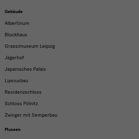
Gebäude,
Gebäude
Museen
Albertinum
und
Blockhaus
Institutionen
Grassimuseum Leipzig
Jägerhof
Japanisches Palais
Lipsiusbau
Residenzschloss
Schloss Pillnitz
Zwinger mit Semperbau
Museen