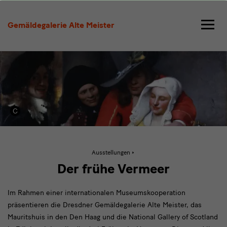
Der
frühe
Gemäldegalerie Alte Meister
Vermeer
Aktive
Ausstellungen
Seite:
Der
Der frühe Vermeer
frühe
Vermeer
Im Rahmen einer internationalen Museumskooperation
präsentieren die Dresdner Gemäldegalerie Alte Meister, das
Mauritshuis in den Den Haag und die National Gallery of Scotland