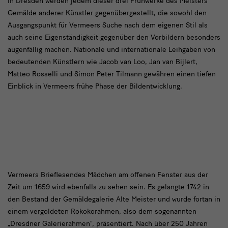
text1
In Dresden werden jedem dieser drei Frühwerke des Meisters
Gemälde anderer Künstler gegenübergestellt, die sowohl den
Ausgangspunkt für Vermeers Suche nach dem eigenen Stil als
auch seine Eigenständigkeit gegenüber den Vorbildern besonders
augenfällig machen. Nationale und internationale Leihgaben von
bedeutenden Künstlern wie Jacob van Loo, Jan van Bijlert,
Matteo Rosselli und Simon Peter Tilmann gewähren einen tiefen
Einblick in Vermeers frühe Phase der Bildentwicklung.
text2
Vermeers Brieflesendes Mädchen am offenen Fenster aus der
Zeit um 1659 wird ebenfalls zu sehen sein. Es gelangte 1742 in
den Bestand der Gemäldegalerie Alte Meister und wurde fortan in
einem vergoldeten Rokokorahmen, also dem sogenannten
„Dresdner Galerierahmen“, präsentiert. Nach über 250 Jahren