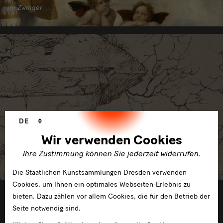
im Zwinger
Sprachwechsler
DE
Wir verwenden Cookies
Ihre Zustimmung können Sie jederzeit widerrufen.
Die Staatlichen Kunstsammlungen Dresden verwenden
Cookies, um Ihnen ein optimales Webseiten-Erlebnis zu
04.11.2011 —22.01.2012
bieten. Dazu zählen vor allem Cookies, die für den Betrieb der
Seite notwendig sind.