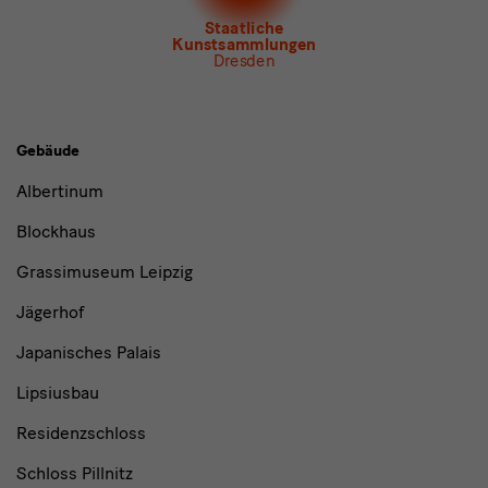
Newsletter
Museum für Sächsische Volkskunst
Staatliche
Kunstsammlungen
Dresden
Gebäude,
Gebäude
Museen
Albertinum
und
Blockhaus
Institutionen
Grassimuseum Leipzig
Jägerhof
Japanisches Palais
Lipsiusbau
Residenzschloss
Schloss Pillnitz