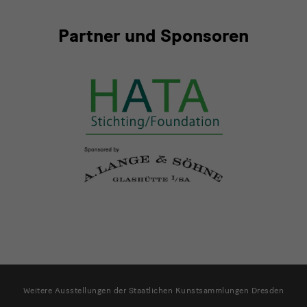
Partner und Sponsoren
Hata
weitere
Weitere Ausstellungen der Staatlichen Kunstsammlungen Dresden