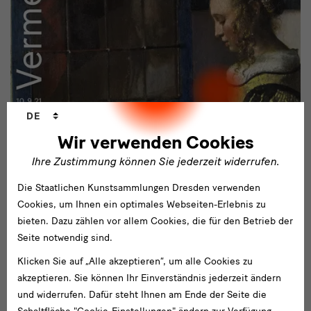
Sprachwechsler
DE
Wir verwenden Cookies
Das Weborello zu "Johannes Vermeer.
Ihre Zustimmung können Sie jederzeit widerrufen.
Vom Innehalten"
Die Staatlichen Kunstsammlungen Dresden verwenden
Cookies, um Ihnen ein optimales Webseiten-Erlebnis zu
Entdecken Sie im Weborello anhand von vertiefenden Texten,
bieten. Dazu zählen vor allem Cookies, die für den Betrieb der
zoombaren Bildern und Kurzfilmen Hintergründe und
Seite notwendig sind.
Wissenswertes rund um den Künstler.
Klicken Sie auf „Alle akzeptieren“, um alle Cookies zu
Zum Weborello
akzeptieren. Sie können Ihr Einverständnis jederzeit ändern
und widerrufen. Dafür steht Ihnen am Ende der Seite die