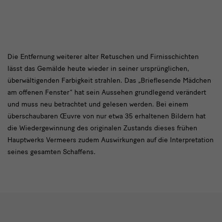
Die
Die Entfernung weiterer alter Retuschen und Firnisschichten
lässt das Gemälde heute wieder in seiner ursprünglichen,
Entfernung
überwältigenden Farbigkeit strahlen. Das „Brieflesende Mädchen
weiterer
am offenen Fenster“ hat sein Aussehen grundlegend verändert
alter
und muss neu betrachtet und gelesen werden. Bei einem
überschaubaren Œuvre von nur etwa 35 erhaltenen Bildern hat
Retuschen
die Wiedergewinnung des originalen Zustands dieses frühen
Hauptwerks Vermeers zudem Auswirkungen auf die Interpretation
seines gesamten Schaffens.
Slider