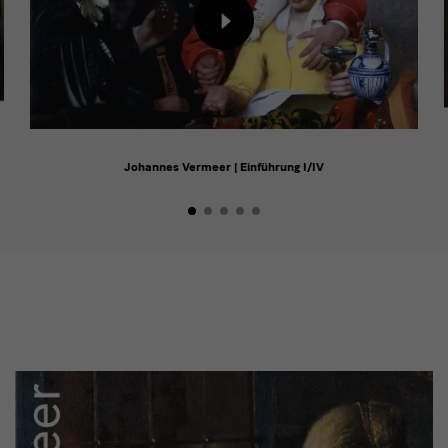
Inhalt
von
externem
Anbieter
laden
Johannes Vermeer | Einführung I/IV