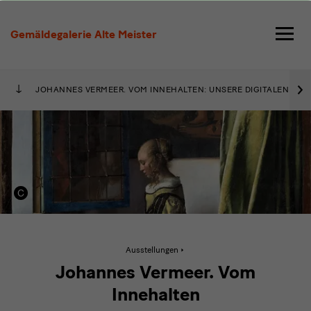
Vermeer.
Johannes
Gemäldegalerie Alte Meister
Vermeers
›
Dresdner
JOHANNES VERMEER. VOM INNEHALTEN: UNSERE DIGITALEN AN
„Briefleserin
am
offenen
Fenster“
und
die
Aktive
Ausstellungen
Seite:
Vermeer.
holländische
Johannes Vermeer. Vom
Johannes
Vermeers
Genremalerei
Innehalten
Dresdner
„Briefleserin