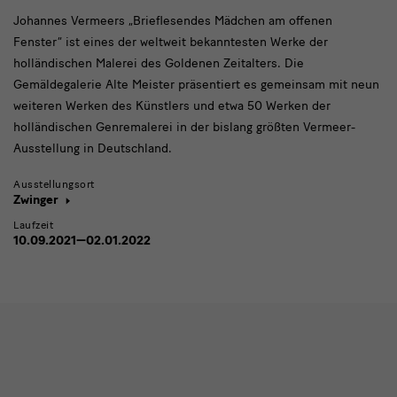
des
am
Johannes Vermeers „Brieflesendes Mädchen am offenen
offenen
Fenster“
17.
Fenster“ ist eines der weltweit bekanntesten Werke der
und
holländischen Malerei des Goldenen Zeitalters. Die
die
Jahrhunderts
holländische
Gemäldegalerie Alte Meister präsentiert es gemeinsam mit neun
Genremalerei
weiteren Werken des Künstlers und etwa 50 Werken der
des
17.
holländischen Genremalerei in der bislang größten Vermeer-
Jahrhunderts
Ausstellung in Deutschland.
Ausstellungsort
Zwinger
Laufzeit
10.09.2021—02.01.2022