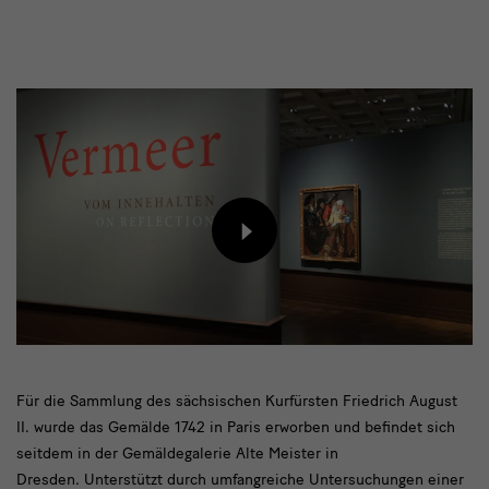
Inhalt
von
externem
Anbieter
laden
Film
Für die Sammlung des sächsischen Kurfürsten Friedrich August
II. wurde das Gemälde 1742 in Paris erworben und befindet sich
seitdem in der Gemäldegalerie Alte Meister in
Dresden. Unterstützt durch umfangreiche Untersuchungen einer